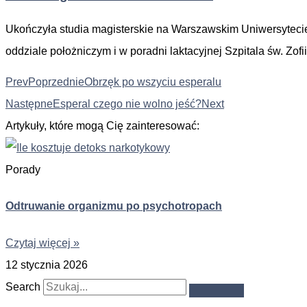
Ukończyła studia magisterskie na Warszawskim Uniwersytecie
oddziale położniczym i w poradni laktacyjnej Szpitala św. Zof
Prev
Poprzednie
Obrzęk po wszyciu esperalu
Następne
Esperal czego nie wolno jeść?
Next
Artykuły, które mogą Cię zainteresować:
Porady
Odtruwanie organizmu po psychotropach
Czytaj więcej »
12 stycznia 2026
Search