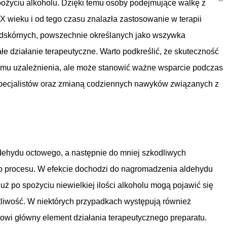
ożyciu alkoholu. Dzięki temu osoby podejmujące walkę z
 wieku i od tego czasu znalazła zastosowanie w terapii
podskórnych, powszechnie określanych jako wszywka
łe działanie terapeutyczne. Warto podkreślić, że skuteczność
lemu uzależnienia, ale może stanowić ważne wsparcie podczas
 specjalistów oraz zmianą codziennych nawyków związanych z
ldehydu octowego, a następnie do mniej szkodliwych
ego procesu. W efekcie dochodzi do nagromadzenia aldehydu
po spożyciu niewielkiej ilości alkoholu mogą pojawić się
otliwość. W niektórych przypadkach występują również
nowi główny element działania terapeutycznego preparatu.