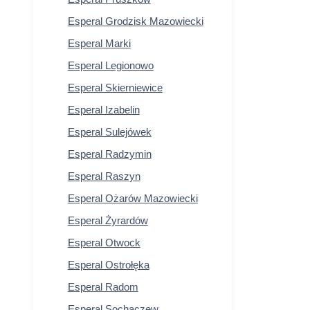
Esperal Grodzisk Mazowiecki
Esperal Marki
Esperal Legionowo
Esperal Skierniewice
Esperal Izabelin
Esperal Sulejówek
Esperal Radzymin
Esperal Raszyn
Esperal Ożarów Mazowiecki
Esperal Żyrardów
Esperal Otwock
Esperal Ostrołęka
Esperal Radom
Esperal Sochaczew