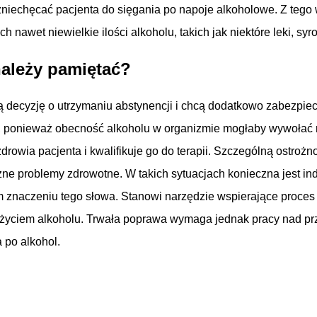
iechęcać pacjenta do sięgania po napoje alkoholowe. Z tego 
awet niewielkie ilości alkoholu, takich jak niektóre leki, syro
należy pamiętać?
ą decyzję o utrzymaniu abstynencji i chcą dodatkowo zabezpiec
, ponieważ obecność alkoholu w organizmie mogłaby wywołać n
zdrowia pacjenta i kwalifikuje go do terapii. Szczególną ostro
ne problemy zdrowotne. W takich sytuacjach konieczna jest ind
łym znaczeniu tego słowa. Stanowi narzędzie wspierające proce
d spożyciem alkoholu. Trwała poprawa wymaga jednak pracy nad
 po alkohol.