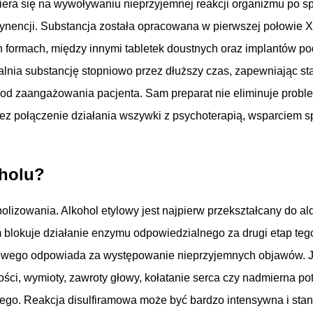
era się na wywoływaniu nieprzyjemnej reakcji organizmu po sp
nencji. Substancja została opracowana w pierwszej połowie XX
ch formach, między innymi tabletek doustnych oraz implantów 
alnia substancję stopniowo przez dłuższy czas, zapewniając sta
im od zaangażowania pacjenta. Sam preparat nie eliminuje prob
rzez połączenie działania wszywki z psychoterapią, wsparciem
oholu?
lizowania. Alkohol etylowy jest najpierw przekształcany do a
am blokuje działanie enzymu odpowiedzialnego za drugi etap t
owego odpowiada za występowanie nieprzyjemnych objawów. Już 
ności, wymioty, zawroty głowy, kołatanie serca czy nadmierna p
czego. Reakcja disulfiramowa może być bardzo intensywna i sta