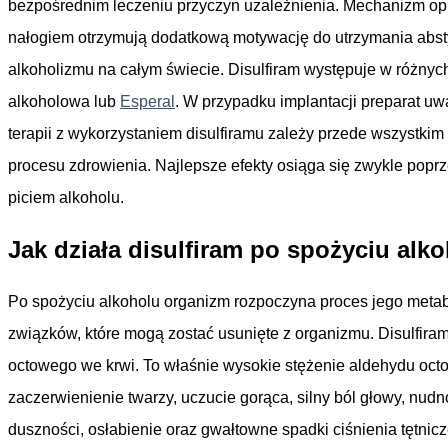
bezpośrednim leczeniu przyczyn uzależnienia. Mechanizm opi
nałogiem otrzymują dodatkową motywację do utrzymania absty
alkoholizmu na całym świecie. Disulfiram występuje w różny
alkoholowa lub
Esperal
. W przypadku implantacji preparat uw
terapii z wykorzystaniem disulfiramu zależy przede wszystk
procesu zdrowienia. Najlepsze efekty osiąga się zwykle pop
piciem alkoholu.
Jak działa disulfiram po spożyciu alk
Po spożyciu alkoholu organizm rozpoczyna proces jego metabo
związków, które mogą zostać usunięte z organizmu. Disulfir
octowego we krwi. To właśnie wysokie stężenie aldehydu oct
zaczerwienienie twarzy, uczucie gorąca, silny ból głowy, nud
duszności, osłabienie oraz gwałtowne spadki ciśnienia tętni