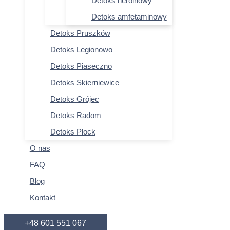
Detoks heroinowy
Detoks amfetaminowy
Detoks Pruszków
Detoks Legionowo
Detoks Piaseczno
Detoks Skierniewice
Detoks Grójec
Detoks Radom
Detoks Płock
O nas
FAQ
Blog
Kontakt
+48 601 551 067