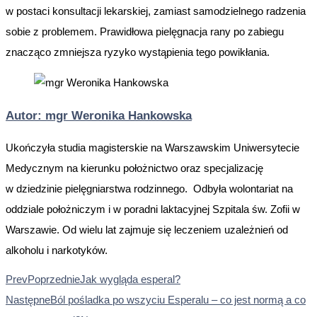
w postaci konsultacji lekarskiej, zamiast samodzielnego radzenia
sobie z problemem. Prawidłowa pielęgnacja rany po zabiegu
znacząco zmniejsza ryzyko wystąpienia tego powikłania.
Autor: mgr Weronika Hankowska
Ukończyła studia magisterskie na Warszawskim Uniwersytecie
Medycznym na kierunku położnictwo oraz specjalizację
w dziedzinie pielęgniarstwa rodzinnego. Odbyła wolontariat na
oddziale położniczym i w poradni laktacyjnej Szpitala św. Zofii w
Warszawie. Od wielu lat zajmuje się leczeniem uzależnień od
alkoholu i narkotyków.
Prev
Poprzednie
Jak wygląda esperal?
Następne
Ból pośladka po wszyciu Esperalu – co jest normą a co