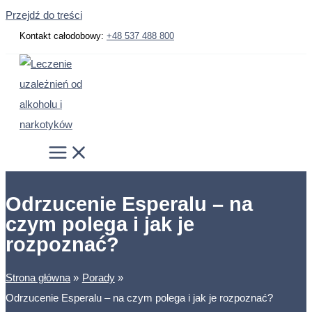
Przejdź do treści
Kontakt całodobowy:
+48 537 488 800
Odrzucenie Esperalu – na
czym polega i jak je
rozpoznać?
Strona główna
Porady
Odrzucenie Esperalu – na czym polega i jak je rozpoznać?