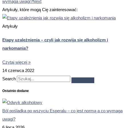
wymaga uwagi?
Next
Artykuły, które mogą Cię zainteresować:
Artykuły
Etapy uzależnienia – czyli jak rozwija się alkoholizm i
narkomania?
Czytaj więcej »
14 czerwca 2022
Search
Ostatnio dodane
Ból pośladka po wszyciu Esperalu – co jest normą a co wymaga
uwagi?
6 lipca 2026