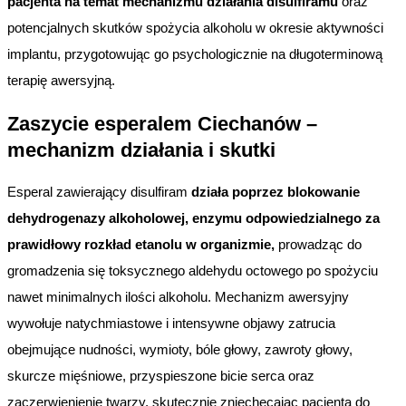
pacjenta na temat mechanizmu działania disulfiramu
oraz
potencjalnych skutków spożycia alkoholu w okresie aktywności
implantu, przygotowując go psychologicznie na długoterminową
terapię awersyjną.
Zaszycie esperalem Ciechanów –
mechanizm działania i skutki
Esperal zawierający disulfiram
działa poprzez blokowanie
dehydrogenazy alkoholowej, enzymu odpowiedzialnego za
prawidłowy rozkład etanolu w organizmie,
prowadząc do
gromadzenia się toksycznego aldehydu octowego po spożyciu
nawet minimalnych ilości alkoholu. Mechanizm awersyjny
wywołuje natychmiastowe i intensywne objawy zatrucia
obejmujące nudności, wymioty, bóle głowy, zawroty głowy,
skurcze mięśniowe, przyspieszone bicie serca oraz
zaczerwienienie twarzy, skutecznie zniechęcając pacjenta do