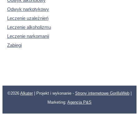
Odwyk alkoholowy
Odwyk narkotykowy
Leczenie uzależnień
Leczenie alkoholizmu
Leczenie narkomanii
Zabiegi
©2026
Alkater
| Projekt i wykonanie -
Strony internetowe GorillaWeb
|
Marketing:
Agencja P&S